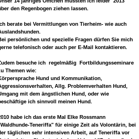
Unser 14 jähriges Ömchen mussten ich leider 2013
über den Regenbogen ziehen lassen.
Ich berate bei Vermittlungen von Tierheim- wie auch
Auslandshunden.
Bei persönlichen und spezielle Fragen dürfen Sie mich
gerne telefonisch oder auch per E-Mail kontaktieren.
Zudem besuche ich regelmäßig Fortbildungsseminare
zu Themen wie:
Körpersprache Hund und Kommunikation,
Aggressionsverhalten, Allg. Problemverhalten Hund,
Umgang mit dem ängstlichen Hund, oder wie
beschäftige ich sinnvoll meinen Hund.
2010 habe ich das erste Mal Elke Rossmann
"Waldhunde-Teneriffa" für einige Zeit als Volontärin, bei
der täglichen sehr intensiven Arbeit, auf Teneriffa vor