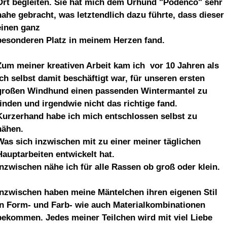
Ort begleiten. Sie hat mich dem Urhund "Podenco" sehr
nahe gebracht, was letztendlich dazu führte, dass dieser
einen ganz
besonderen Platz in meinem Herzen fand.
Zum meiner kreativen Arbeit kam ich
vor 10 Jahren als
ich selbst damit beschäftigt war, für unseren ersten
großen Windhund einen passenden Wintermantel zu
finden und irgendwie nicht das richtige fand.
Kurzerhand habe ich mich entschlossen selbst zu
nähen.
Was sich inzwischen mit zu einer meiner täglichen
Hauptarbeiten entwickelt hat.
Inzwischen nähe ich für alle Rassen ob groß oder klein.
Inzwischen haben meine Mäntelchen ihren eigenen Stil
in Form- und Farb- wie auch Materialkombinationen
bekommen. Jedes meiner Teilchen wird mit viel Liebe