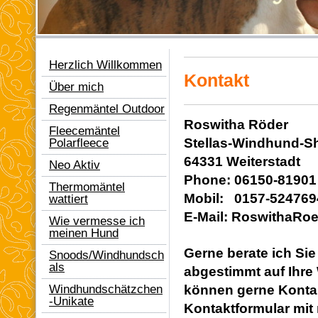
Herzlich Willkommen
Kontakt
Über mich
Regenmäntel Outdoor
Roswitha Röder
Fleecemäntel
Stellas-Windhund-S
Polarfleece
64331 Weiterstadt
Neo Aktiv
Phone: 06150-81901
Thermomäntel
Mobil: 0157-524769
wattiert
E-Mail: RoswithaRo
Wie vermesse ich
meinen Hund
Gerne berate ich Sie
Snoods/Windhundsch
als
abgestimmt auf Ihre
können gerne Konta
Windhundschätzchen
-Unikate
Kontaktformular mit