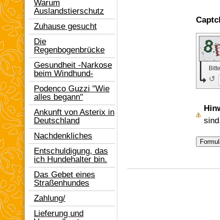
Warum
Auslandstierschutz
Zuhause gesucht
Die
Regenbogenbrücke
Gesundheit -Narkose
Bit
beim Windhund-
↺
Podenco Guzzi "Wie
alles begann"
Hin
Ankunft von Asterix in
sind
Deutschland
Nachdenkliches
Entschuldigung, das
ich Hundehalter bin.
Das Gebet eines
Straßenhundes
Zahlung/
Lieferung und