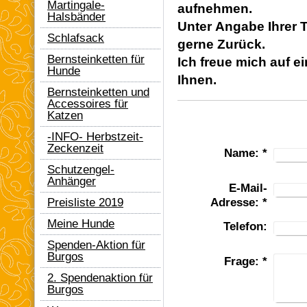
Martingale-
aufnehmen.
Halsbänder
Unter Angabe Ihrer 
Schlafsack
gerne Zurück.
Bernsteinketten für
Ich freue mich auf e
Hunde
Ihnen.
Bernsteinketten und
Accessoires für
Katzen
-INFO- Herbstzeit-
Zeckenzeit
Name:
*
Schutzengel-
Anhänger
E-Mail-
Adresse:
*
Preisliste 2019
Meine Hunde
Telefon:
Spenden-Aktion für
Burgos
Frage:
*
2. Spendenaktion für
Burgos